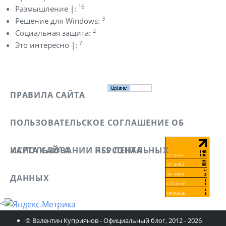
16
Размышление |:
3
Решение для Windows:
2
Социальная защита:
7
Это интересно |:
ПРАВИЛА САЙТА
ПОЛЬЗОВАТЕЛЬСКОЕ СОГЛАШЕНИЕ ОБ
ИСПОЛЬЗОВАНИИ ПЕРСОНАЛЬНЫХ
КАРТА САЙТА
RSS ЛЕНТА
ДАННЫХ
<
© Валентин Куприянов - Официальный блог, 2012 - 2026