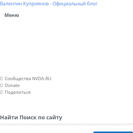
Валентин Куприянов - Официальный блог
Меню
Блог рассказывает о моих разносторонних интересах,
об успешных и не успешных WEB-проектах. Повествует о
личном опыте в удаленных подработках, а также о
спонтанно созданном социальном проекте Nvda.ru для
людей с ограниченными физическими возможностями
по зрению.
Сообщества NVDA.RU
Donate
Поделиться
Найти Поиск по сайту