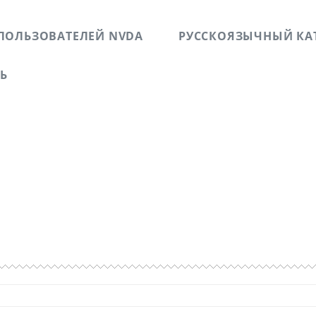
ПОЛЬЗОВАТЕЛЕЙ NVDA
РУССКОЯЗЫЧНЫЙ КА
ЗЬ
б успешных и не успешных WEB-проектах. Повествует о л
 людей с ограниченными физическими возможностями п