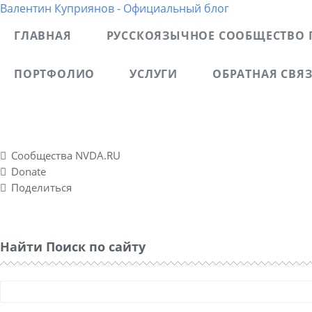
Валентин Куприянов - Официальный блог
ГЛАВНАЯ
РУССКОЯЗЫЧНОЕ СООБЩЕСТВО 
ПОРТФОЛИО
УСЛУГИ
ОБРАТНАЯ СВЯ
Блог рассказывает о моих разносторонних интересах, о
спонтанно созданном социальном проекте Nvda.ru для
Сообщества NVDA.RU
Donate
Поделиться
Найти Поиск по сайту