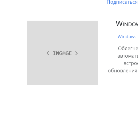
Подписаться 
Window
Windows 
Облегчен
автомат
встро
обновлениям