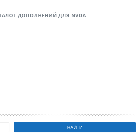
ТАЛОГ ДОПОЛНЕНИЙ ДЛЯ NVDA
ичном опыте в удаленных подработках, а также о
о зрению.
НАЙТИ