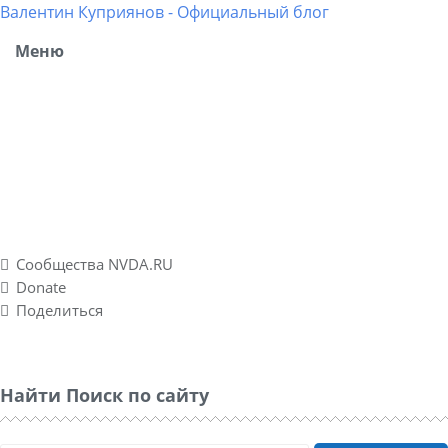
Валентин Куприянов - Официальный блог
Меню
Блог рассказывает о моих разносторонних интересах,
об успешных и не успешных WEB-проектах. Повествует о
личном опыте в удаленных подработках, а также о
спонтанно созданном социальном проекте Nvda.ru для
людей с ограниченными физическими возможностями
по зрению.
Сообщества NVDA.RU
Donate
Поделиться
Найти Поиск по сайту