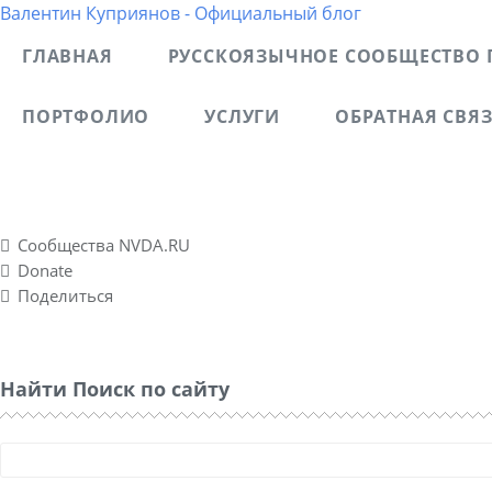
Валентин Куприянов - Официальный блог
ГЛАВНАЯ
РУССКОЯЗЫЧНОЕ СООБЩЕСТВО 
ПОРТФОЛИО
УСЛУГИ
ОБРАТНАЯ СВЯ
Блог рассказывает о моих разносторонних интересах, о
спонтанно созданном социальном проекте Nvda.ru для
Сообщества NVDA.RU
Donate
Поделиться
Найти Поиск по сайту