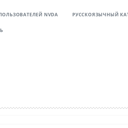
ПОЛЬЗОВАТЕЛЕЙ NVDA
РУССКОЯЗЫЧНЫЙ КА
ЗЬ
б успешных и не успешных WEB-проектах. Повествует о л
 людей с ограниченными физическими возможностями п