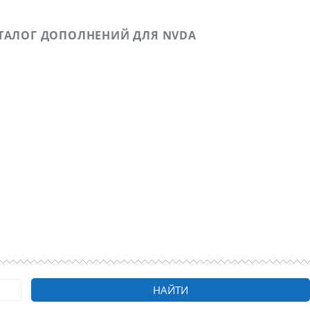
ТАЛОГ ДОПОЛНЕНИЙ ДЛЯ NVDA
ичном опыте в удаленных подработках, а также о
о зрению.
НАЙТИ