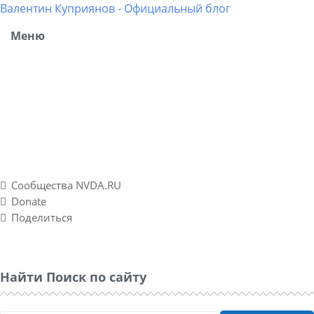
Валентин Куприянов - Официальный блог
Меню
Блог рассказывает о моих разносторонних интересах,
об успешных и не успешных WEB-проектах. Повествует о
личном опыте в удаленных подработках, а также о
спонтанно созданном социальном проекте Nvda.ru для
людей с ограниченными физическими возможностями
по зрению.
Сообщества NVDA.RU
Donate
Поделиться
Найти Поиск по сайту