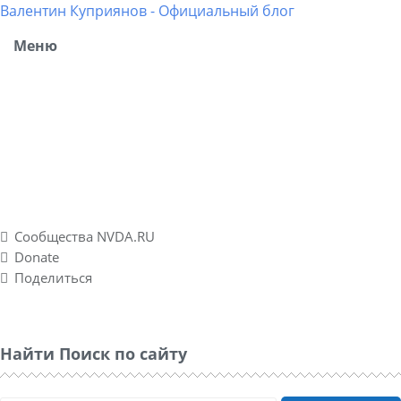
Валентин Куприянов - Официальный блог
Меню
Блог рассказывает о моих разносторонних интересах,
об успешных и не успешных WEB-проектах. Повествует о
личном опыте в удаленных подработках, а также о
спонтанно созданном социальном проекте Nvda.ru для
людей с ограниченными физическими возможностями
по зрению.
Сообщества NVDA.RU
Donate
Поделиться
Найти Поиск по сайту