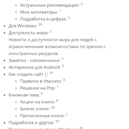
3
Актуальные рекомендации:
1
Мои мотиваторы:
2
Подработка в цифрах:
29
Для Windows:
2
Доступность мира:
Новости о доступности мира для людей с
ограниченными возможностями по зрению с
иностранных ресурсов.
7
Заметки - напоминалки:
3
Интересное для Android:
14
Как создать сайт |:
4
Правила в Htaccess:
1
Решение на Php:
6
Книжная тема:
6
Акции на книги:
24
Бизнес книги:
1
Прочитанные книги:
10
Подработка и другое:
18