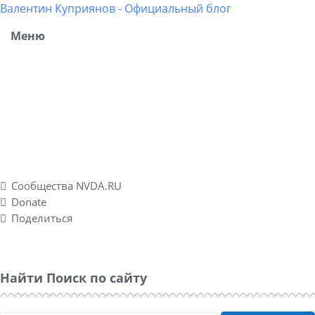
Валентин Куприянов - Официальный блог
Меню
Блог рассказывает о моих разносторонних интересах,
об успешных и не успешных WEB-проектах. Повествует о
личном опыте в удаленных подработках, а также о
спонтанно созданном социальном проекте Nvda.ru для
людей с ограниченными физическими возможностями
по зрению.
Сообщества NVDA.RU
Donate
Поделиться
Найти Поиск по сайту