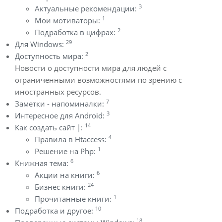
3
Актуальные рекомендации:
1
Мои мотиваторы:
2
Подработка в цифрах:
29
Для Windows:
2
Доступность мира:
Новости о доступности мира для людей с
ограниченными возможностями по зрению с
иностранных ресурсов.
7
Заметки - напоминалки:
3
Интересное для Android:
14
Как создать сайт |:
4
Правила в Htaccess:
1
Решение на Php:
6
Книжная тема:
6
Акции на книги:
24
Бизнес книги:
1
Прочитанные книги:
10
Подработка и другое:
18