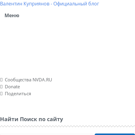
Валентин Куприянов - Официальный блог
Меню
Блог рассказывает о моих разносторонних интересах,
об успешных и не успешных WEB-проектах. Повествует о
личном опыте в удаленных подработках, а также о
спонтанно созданном социальном проекте Nvda.ru для
людей с ограниченными физическими возможностями
по зрению.
Сообщества NVDA.RU
Donate
Поделиться
Найти Поиск по сайту