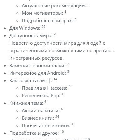
3
Актуальные рекомендации:
1
Мои мотиваторы:
2
Подработка в цифрах:
29
Для Windows:
2
Доступность мира:
Новости о доступности мира для людей с
ограниченными возможностями по зрению с
иностранных ресурсов.
7
Заметки - напоминалки:
3
Интересное для Android:
14
Как создать сайт |:
4
Правила в Htaccess:
1
Решение на Php:
6
Книжная тема:
6
Акции на книги:
24
Бизнес книги:
1
Прочитанные книги:
10
Подработка и другое:
18