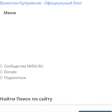
Валентин Куприянов - Официальный блог
Меню
Блог рассказывает о моих разносторонних интересах,
об успешных и не успешных WEB-проектах. Повествует о
личном опыте в удаленных подработках, а также о
спонтанно созданном социальном проекте Nvda.ru для
людей с ограниченными физическими возможностями
по зрению.
Сообщества NVDA.RU
Donate
Поделиться
Найти Поиск по сайту