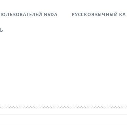
ПОЛЬЗОВАТЕЛЕЙ NVDA
РУССКОЯЗЫЧНЫЙ КА
ЗЬ
б успешных и не успешных WEB-проектах. Повествует о л
 людей с ограниченными физическими возможностями п