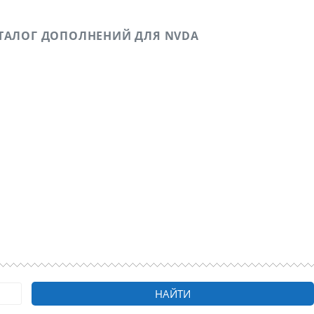
ТАЛОГ ДОПОЛНЕНИЙ ДЛЯ NVDA
ичном опыте в удаленных подработках, а также о
о зрению.
НАЙТИ