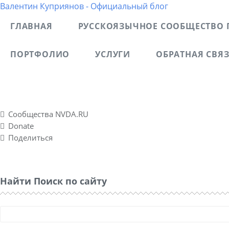
Валентин Куприянов - Официальный блог
ГЛАВНАЯ
РУССКОЯЗЫЧНОЕ СООБЩЕСТВО 
ПОРТФОЛИО
УСЛУГИ
ОБРАТНАЯ СВЯ
Блог рассказывает о моих разносторонних интересах, о
спонтанно созданном социальном проекте Nvda.ru для
Сообщества NVDA.RU
Donate
Поделиться
Найти Поиск по сайту