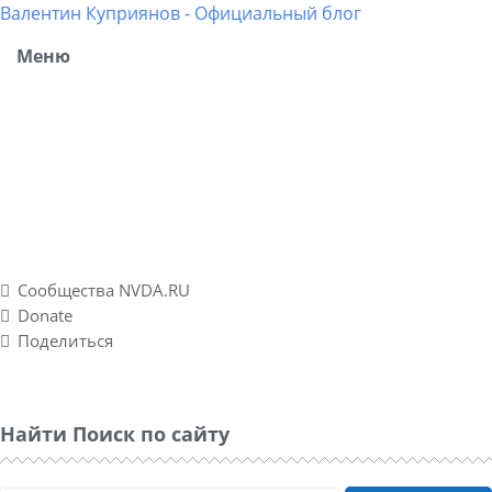
Валентин Куприянов - Официальный блог
Меню
Блог рассказывает о моих разносторонних интересах,
об успешных и не успешных WEB-проектах. Повествует о
личном опыте в удаленных подработках, а также о
спонтанно созданном социальном проекте Nvda.ru для
людей с ограниченными физическими возможностями
по зрению.
Сообщества NVDA.RU
Donate
Поделиться
Найти Поиск по сайту