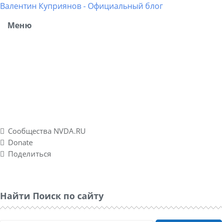
Валентин Куприянов - Официальный блог
Меню
Блог рассказывает о моих разносторонних интересах,
об успешных и не успешных WEB-проектах. Повествует о
личном опыте в удаленных подработках, а также о
спонтанно созданном социальном проекте Nvda.ru для
людей с ограниченными физическими возможностями
по зрению.
Сообщества NVDA.RU
Donate
Поделиться
Найти Поиск по сайту