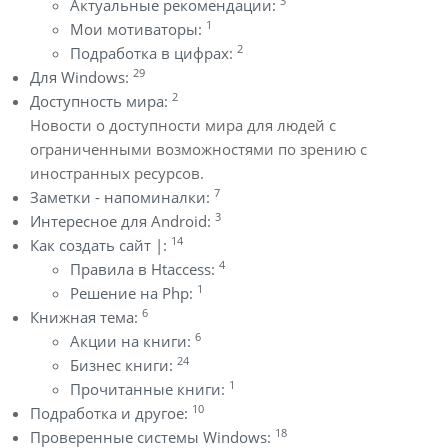
3
Актуальные рекомендации:
1
Мои мотиваторы:
2
Подработка в цифрах:
29
Для Windows:
2
Доступность мира:
Новости о доступности мира для людей с
ограниченными возможностями по зрению с
иностранных ресурсов.
7
Заметки - напоминалки:
3
Интересное для Android:
14
Как создать сайт |:
4
Правила в Htaccess:
1
Решение на Php:
6
Книжная тема:
6
Акции на книги:
24
Бизнес книги:
1
Прочитанные книги:
10
Подработка и другое:
18
Проверенные системы Windows: