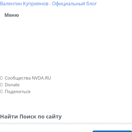
Валентин Куприянов - Официальный блог
Меню
Блог рассказывает о моих разносторонних интересах,
об успешных и не успешных WEB-проектах. Повествует о
личном опыте в удаленных подработках, а также о
спонтанно созданном социальном проекте Nvda.ru для
людей с ограниченными физическими возможностями
по зрению.
Сообщества NVDA.RU
Donate
Поделиться
Найти Поиск по сайту