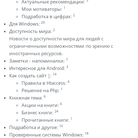
3
Актуальные рекомендации:
1
Мои мотиваторы:
2
Подработка в цифрах:
29
Для Windows:
2
Доступность мира:
Новости о доступности мира для людей с
ограниченными возможностями по зрению с
иностранных ресурсов.
7
Заметки - напоминалки:
3
Интересное для Android:
14
Как создать сайт |:
4
Правила в Htaccess:
1
Решение на Php:
6
Книжная тема:
6
Акции на книги:
24
Бизнес книги:
1
Прочитанные книги:
10
Подработка и другое:
18
Проверенные системы Windows: