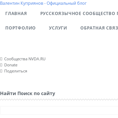
Валентин Куприянов - Официальный блог
ГЛАВНАЯ
РУССКОЯЗЫЧНОЕ СООБЩЕСТВО 
ПОРТФОЛИО
УСЛУГИ
ОБРАТНАЯ СВЯ
Блог рассказывает о моих разносторонних интересах, о
спонтанно созданном социальном проекте Nvda.ru для
Сообщества NVDA.RU
Donate
Поделиться
Найти Поиск по сайту