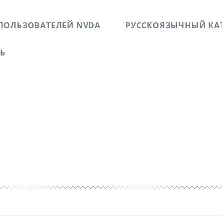
ПОЛЬЗОВАТЕЛЕЙ NVDA
РУССКОЯЗЫЧНЫЙ КА
ЗЬ
б успешных и не успешных WEB-проектах. Повествует о л
 людей с ограниченными физическими возможностями п