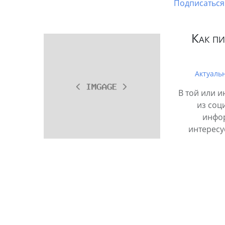
Подписаться 
Как п
Актуаль
В той или 
из соц
инфо
интересу