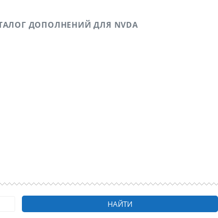
ТАЛОГ ДОПОЛНЕНИЙ ДЛЯ NVDA
ичном опыте в удаленных подработках, а также о
о зрению.
НАЙТИ