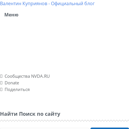
Валентин Куприянов - Официальный блог
Меню
Блог рассказывает о моих разносторонних интересах,
об успешных и не успешных WEB-проектах. Повествует о
личном опыте в удаленных подработках, а также о
спонтанно созданном социальном проекте Nvda.ru для
людей с ограниченными физическими возможностями
по зрению.
Сообщества NVDA.RU
Donate
Поделиться
Найти Поиск по сайту