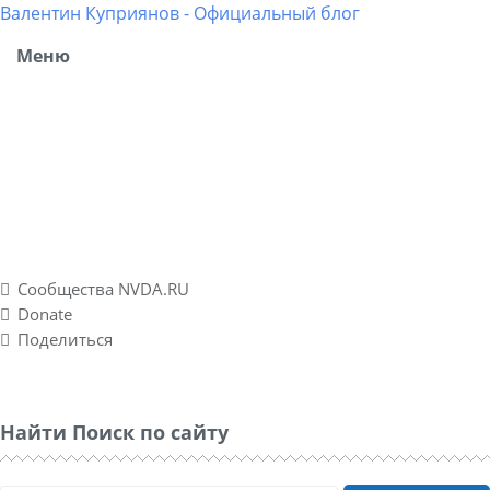
Валентин Куприянов - Официальный блог
Меню
Блог рассказывает о моих разносторонних интересах,
об успешных и не успешных WEB-проектах. Повествует о
личном опыте в удаленных подработках, а также о
спонтанно созданном социальном проекте Nvda.ru для
людей с ограниченными физическими возможностями
по зрению.
Сообщества NVDA.RU
Donate
Поделиться
Найти Поиск по сайту