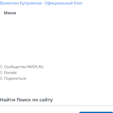
Валентин Куприянов - Официальный блог
Меню
Блог рассказывает о моих разносторонних интересах,
об успешных и не успешных WEB-проектах. Повествует о
личном опыте в удаленных подработках, а также о
спонтанно созданном социальном проекте Nvda.ru для
людей с ограниченными физическими возможностями
по зрению.
Сообщества NVDA.RU
Donate
Поделиться
Найти Поиск по сайту