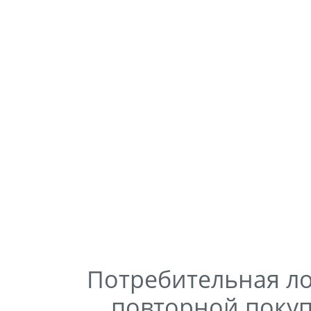
Потребительная л
повторной поку