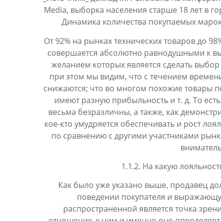
Media, выборка населения старше 18 лет в го
Динамика количества покупаемых марок с
От 92% на рынках технических товаров до 98
совершается абсолютно равнодушными к в
желанием которых является сделать выбор 
при этом мы видим, что с течением времен
снижаются; что во многом похожие товары 
имеют разную прибыльность и т. д. То есть
весьма безразличны, а также, как демонстр
кое-кто умудряется обеспечивать и рост лоя
по сравнению с другими участниками рынка
вниматель
1.1.2. На какую лояльнос
Как было уже указано выше, продавец до
поведении покупателя и выражающую
распространенной является точка зрени
_отношение_к ним и именно оно определяет 