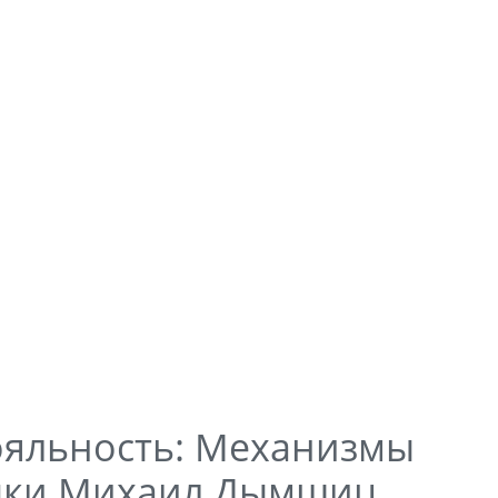
ояльность: Механизмы
пки Михаил Дымшиц