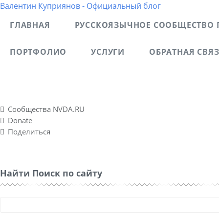
Валентин Куприянов - Официальный блог
ГЛАВНАЯ
РУССКОЯЗЫЧНОЕ СООБЩЕСТВО 
ПОРТФОЛИО
УСЛУГИ
ОБРАТНАЯ СВЯ
Блог рассказывает о моих разносторонних интересах, о
спонтанно созданном социальном проекте Nvda.ru для
Сообщества NVDA.RU
Donate
Поделиться
Найти Поиск по сайту