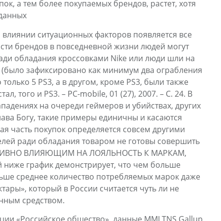
пок, а тем более покупаемых брендов, растет, хотя
данных
 влиянии ситуационных факторов появляется все
сти брендов в повседневной жизни людей могут
ади обладания кроссовками Nike или люди шли на
3 (было зафиксировано как минимум два ограбления
только 5 PS3, а в другом, кроме PS3, были также
, того и PS3. – PC-mobile, 01 (27), 2007. – C. 24. В
падениях на очереди геймеров и убийствах, других
слава Богу, такие примеры единичны и касаются
ая часть покупок определяется совсем другими
елей ради обладания товаром не готовы совершить
АТИВНО ВЛИЯЮЩИМ НА ЛОЯЛЬНОСТЬ К МАРКАМ,
ниже график демонстрирует, что чем больше
ьше среднее количество потребляемых марок даже
ктары», который в России считается чуть ли не
нным средством.
ции «Российское общество», данные MMI TNS Gallup