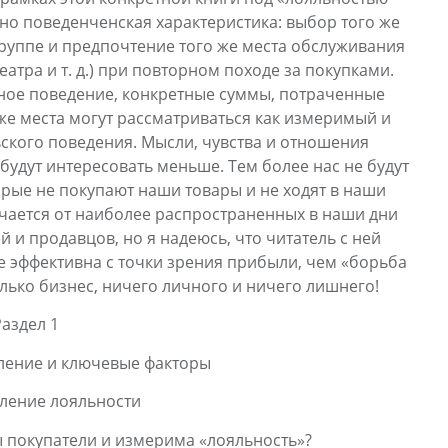
но поведенченская характеристика: выбор того же
руппе и предпочтение того же места обслуживания
еатра и т. д.) при повторном походе за покупками.
етное поведение, конкретные суммы, потраченные
 же места могут рассматриваться как измеримый и
кого поведения. Мысли, чувства и отношения
будут интересовать меньше. Тем более нас не будут
орые не покупают наши товары и не ходят в наши
чается от наиболее распространенных в наши дни
й и продавцов, но я надеюсь, что читатель с ней
лее эффективна с точки зрения прибыли, чем «борьба
олько бизнес, ничего личного и ничего лишнего!
аздел 1
ление и ключевые факторы
еление лояльности
ы покупатели и измерима «лояльность»?