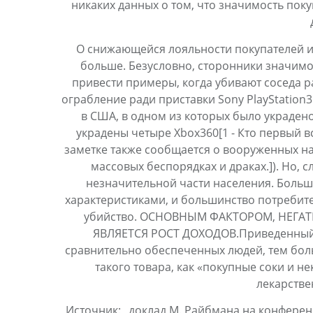
никаких данных о том, что значимость поку
О снижающейся лояльности покупателей и
больше. Безусловно, сторонники значимо
привести примеры, когда убивают соседа р
ограбление ради приставки Sony PlayStation
в США, в одном из которых было украдено 
украдены четыре Xbox360[1 - Кто первый встал
заметке также сообщается о вооруженных на
массовых беспорядках и драках.]). Но, 
незначительной части населения. Больш
характеристиками, и большинство потребит
убийство. ОСНОВНЫМ ФАКТОРОМ, НЕГ
ЯВЛЯЕТСЯ РОСТ ДОХОДОВ.Приведенный 
сравнительно обеспеченных людей, тем бол
такого товара, как «покупные соки и не
лекарстве
_Источник:_ доклад М. Райбмана на конферен