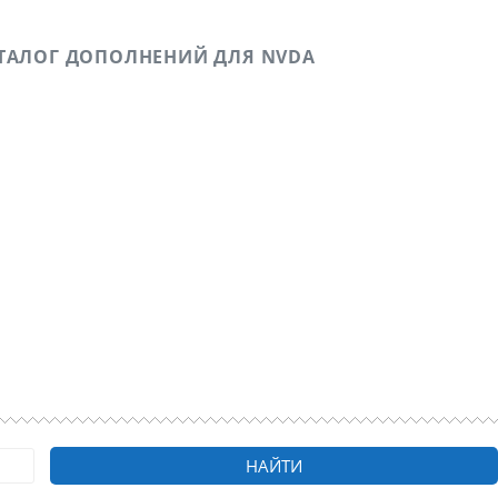
ТАЛОГ ДОПОЛНЕНИЙ ДЛЯ NVDA
ичном опыте в удаленных подработках, а также о
о зрению.
НАЙТИ