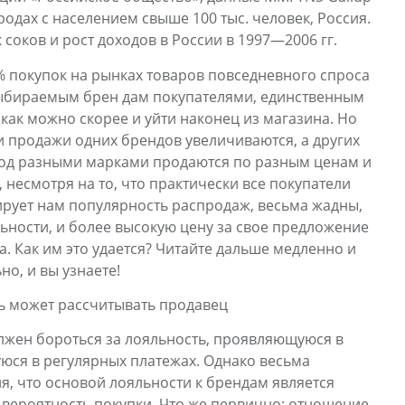
родах с населением свыше 100 тыс. человек, Россия.
оков и рост доходов в России в 1997—2006 гг.
% покупок на рынках товаров повседневного спроса
ыбираемым брен дам покупателями, единственным
как можно скорее и уйти наконец из магазина. Но
и продажи одних брендов увеличиваются, а других
под разными марками продаются по разным ценам и
, несмотря на то, что практически все покупатели
ирует нам популярность распродаж, весьма жадны,
льности, и более высокую цену за свое предложение
. Как им это удается? Читайте дальше медленно и
но, и вы узнаете!
ть может рассчитывать продавец
лжен бороться за лояльность, проявляющуюся в
ся в регулярных платежах. Однако весьма
я, что основой лояльности к брендам является
вероятность покупки. Что же первично: отношение