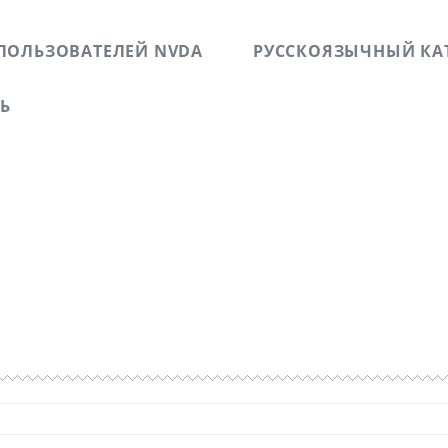
ПОЛЬЗОВАТЕЛЕЙ NVDA
РУССКОЯЗЫЧНЫЙ КА
ЗЬ
б успешных и не успешных WEB-проектах. Повествует о л
 людей с ограниченными физическими возможностями п