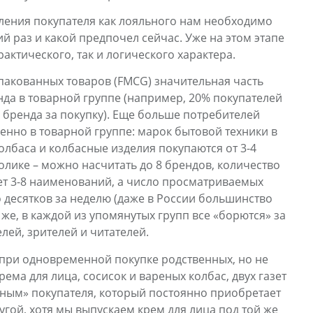
еления покупателя как лояльного нам необходимо
й раз и какой предпочел сейчас. Уже на этом этапе
актического, так и логического характера.
пакованных товаров (FMCG) значительная часть
да в товарной группе (например, 20% покупателей
 бренда за покупку). Еще больше потребителей
нно в товарной группе: марок бытовой техники в
колбаса и колбасные изделия покупаются от 3-4
олике – можно насчитать до 8 брендов, количество
т 3-8 наименований, а число просматриваемых
 десятков за неделю (даже в России большинство
 же, в каждой из упомянутых групп все «борются» за
лей, зрителей и читателей.
 при одновременной покупке родственных, но не
ема для лица, сосисок и вареных колбас, двух газет
ным» покупателя, который постоянно приобретает
угой, хотя мы выпускаем крем для лица под той же