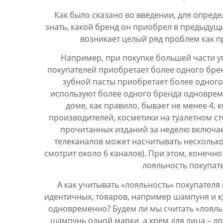
Как было сказано во введении, для опред
знать, какой бренд он приобрел в предыдущи
возникает целый ряд проблем как пр
Например, при покупке большей части у
покупателей приобретает более одного брен
зубной пасты приобретает более одного
используют более одного бренда одновреме
доме, как правило, бывает не менее 4, 
производителей, косметики на туалетном ст
прочитанных изданий за неделю включае
телеканалов может насчитывать несколько
смотрит около 6 каналов). При этом, конечно
лояльность покупате
А как учитывать «лояльность» покупателя
идентичных, товаров, например шампуня и кр
одновременно? Будем ли мы считать «лояль
шампунь одной марки, а крем для лица – др